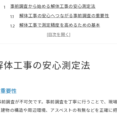
事前調査から始める解体工事の安心測定法
解体工事の安心へつながる事前調査の重要性
解体工事で測定精度を高めるための基本
解体工事の測定範囲と家屋調査の進め方
資格者による解体工事前調査の信頼性
解体工事でトラブルを防ぐ調査の工夫
解体工事の安心測定法
専門家目線で解く解体工事の測定手順
専門家が解説する解体工事の正確な測定工程
解体工事における測定作業の流れと注意点
の重要性
解体工事の測定手順で見落としやすい点とは
現場調査から始まる解体工事の測定チェック
事前調査が不可欠です。事前調査を丁寧に行うことで、現
解体工事の測定基準を守るためのポイント
に建物の構造や周辺環境、アスベストの有無などを正確に