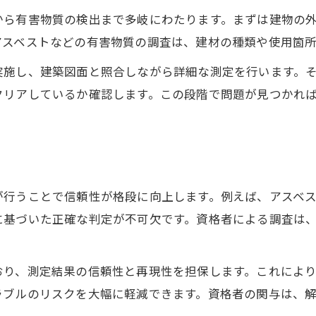
から有害物質の検出まで多岐にわたります。まずは建物の
解体工事で測定ミスによるトラブルを回避
アスベストなどの有害物質の調査は、建材の種類や使用箇
解体工事のトラブル予防に役立つ測定方法
解体工事で多い測定ミスとその対策例
実施し、建築図面と照合しながら詳細な測定を行います。
クリアしているか確認します。この段階で問題が見つかれ
測定精度が解体工事の安全性に与える影響
解体工事の測定不足による追加費用のリスク
納得できる解体工事へ導く測定の極意
解体工事で納得感を得るための測定ポイント
が行うことで信頼性が格段に向上します。例えば、アスベ
解体工事の測定結果を確認し安心を得る方法
に基づいた正確な判定が不可欠です。資格者による調査は
測定精度が解体工事の満足度を左右する理由
解体工事で後悔しない測定チェックリスト
おり、測定結果の信頼性と再現性を担保します。これによ
解体工事の測定書類管理で安心を確保する
ラブルのリスクを大幅に軽減できます。資格者の関与は、