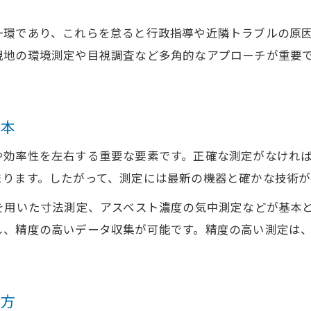
アスベスト濃度測定義務と解体工事の対応策
解体工事で必要なアスベスト濃度測定義務とは
一環であり、これらを怠ると行政指導や近隣トラブルの原
現地の環境測定や目視調査など多角的なアプローチが重要
アスベスト濃度測定基準を守る解体工事の対応
解体工事とアスベスト粉塵測定の重要ポイント
法令対応に不可欠なアスベスト気中濃度測定
基本
アスベスト環境測定義務での注意点と対策
注意したい解体工事前の調査ポイント集
や効率性を左右する重要な要素です。正確な測定がなけれ
まります。したがって、測定には最新の機器と確かな技術が
解体工事前の現地調査で確認すべき事項
解体工事の事前調査で把握する家屋の状態
を用いた寸法測定、アスベスト濃度の気中測定などが基本
し、精度の高いデータ収集が可能です。精度の高い測定は
解体工事前に専門家へ依頼する調査ポイント
解体工事の測定資格と依頼先の選び方
解体工事前の家屋調査で見落としを防ぐコツ
め方
適切な測定で避ける解体工事のトラブル