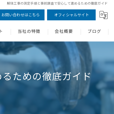
解体工事の測定手順と事前調査で安心して進めるための徹底ガイド
お問い合わせはこちら
オフィシャルサイト
ト
当社の特徴
会社概要
ブログ
木造
コラム
鉄骨
めるための徹底ガイド
RC造
駐車場
家財道具処分