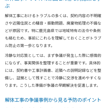
鹿児島県での解体工事トラブル相談術
ぶ
解体工事相談時に押さえる鹿児島県の窓口
解体工事におけるトラブルの多くは、契約内容の不明確
選び
さや近隣住民との騒音・振動問題、廃棄物処理の不備な
解体工事トラブル相談の流れと事前準備の
どが原因です。特に鹿児島県では地域特有の法令や条例
要点
も絡むため、事前にこれらを理解しておくことがトラブ
鹿児島県内で有効な解体工事の証拠整理の
ル防止の第一歩となります。
方法
冷静な対応策としては、まず争議が発生した際に感情的
解体工事トラブル相談でよくある質問と注
にならず、事実関係を整理することが重要です。具体的
意点
には、契約書や工事計画書、近隣への説明記録などを整
鹿児島県の公的機関で解体工事を相談する
備し、証拠として残すことで冷静に交渉を進めやすくな
際のコツ
ります。こうした準備が争議の早期解決を促進します。
違法な解体工事を見極め迅速に対処する方法
違法な解体工事の特徴と初動対応のポイン
解体工事の争議事例から見る予防のポイント
ト