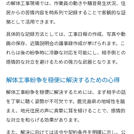
登録要否を見極めるための解体工事チェッ
の解体工事現場では、作業員の動きや騒音発生状況、住
クリスト
民からの苦情内容を時系列で記録することで客観的な証
解体工事発注時の注意点と業者選定のポイ
拠として活用できます。
ント
具体的な記録方法としては、工事日報の作成、写真や動
登録や許可の有無で変わる解体工事のリス
画の保存、近隣説明会の議事録作成が挙げられます。こ
ク管理
れらは後の紛争時に冷静な対応を可能にし、相手側との
行政窓口を使い解体工事紛争を解決する手順
感情的な対立を避けるための強力な武器となります。
解体工事紛争時に利用できる行政窓口の種
解体工事紛争を穏便に解決するための心得
類と役割
行政相談で伝えるべき解体工事の事実整理
解体工事紛争を穏便に解決するためには、まず相手の話
方法
を丁寧に聴く姿勢が不可欠です。鹿児島県の地域性を踏
解体工事の苦情を行政窓口へ伝える際の注
まえ、地元住民の声に真摯に耳を傾けることで、感情的
意点
な対立を和らげる効果があります。
解体工事紛争解決までの行政手続きの流れ
また、解決に向けては法令や契約条件を明確に示し、公