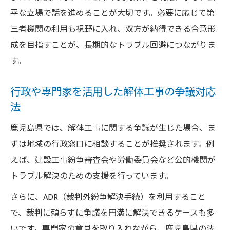
を把握
平な立場で話を進めることが大切です。必要に応じて第
建設工事紛争審査会を活用した解体工事解
三者機関の利用も視野に入れ、双方が納得できる合意形
決例
成を目指すことが、長期的なトラブル回避につながりま
鹿児島で解体工事の争議を未然に防ぐコツ
す。
解体工事トラブルを防ぐ事前説明と合意形
行政や専門家を活用した解体工事の争議対応
成の意義
法
近隣対策と騒音・廃棄物管理の徹底が争議
予防に
鹿児島県では、解体工事に関する争議が生じた場合、ま
ずは地域の行政窓口に相談することが推奨されます。例
解体工事契約書の確認でトラブルを未然に
えば、建設工事紛争審査会や労働委員会など公的機関が
防ぐ方法
トラブル解決のための支援を行っています。
行政指導や勧告を受けないための解体工事
実務
さらに、ADR（裁判外紛争解決手続）を利用すること
で、裁判に頼らずに争議を円満に解決できるケースも多
トラブル発生時の迅速な相談が争議拡大を
いです。専門家の意見を取り入れながら、鹿児島県の法
防ぐ