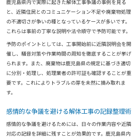
鹿児島県内で実際に起きた解体工事争議の事例を見る
解体工事の違法性を判断するための証拠集
と、近隣住民とのコミュニケーション不足や廃棄物処理
め
の不適切さが争いの種となっているケースが多いです。
解体工事が違法か迷った時の相談機関の選
これらは事前の丁寧な説明や法令順守で予防可能です。
び方
予防のポイントとしては、工事開始前に近隣説明会を開
通報を検討する際の解体工事の確認事項と
催し、騒音対策や作業時間の周知を徹底することが挙げ
は
られます。また、廃棄物は鹿児島県の規定に基づき適切
迅速な対応が求められる解体工事トラブル
に分別・処理し、処理業者の許可証も確認することが重
対応法
要です。これによりトラブルの芽を未然に摘み取れま
500万円未満解体工事の登録要否と注意点
す。
500万円未満解体工事でも必要な登録手続き
を確認
感情的な争議を避ける解体工事の記録整理術
解体工事の請負金額による法令適用範囲を
感情的な争議を避けるためには、日々の作業内容や近隣
整理
対応の記録を詳細に残すことが効果的です。鹿児島県内