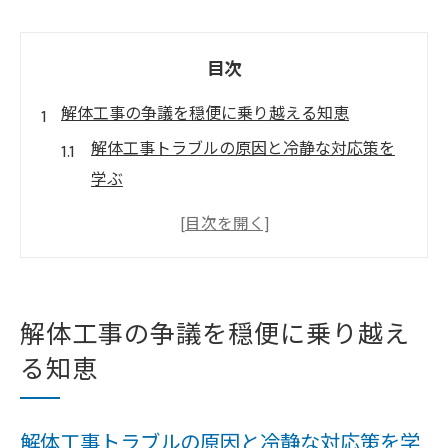
目次
解体工事の争議を穏便に乗り越える知恵
解体工事トラブルの原因と冷静な対応策を
学ぶ
解体工事の争議事例から見る予防のポイン
ト
感情的な争議を避ける解体工事の記録整理
術
解体工事の争議を穏便に乗り越え
解体工事紛争を穏便に解決するための心得
る知恵
行政や専門家を活用した解体工事の争議対
応法
解体工事トラブルの原因と冷静な対応策を学